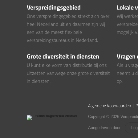
Verspreidingsgebied
Lokale 
Ons verspreidingsgebied strekt zich over
Wij werke
heel Nederland uit en daarmee zijn wij
verspreide
een van de meest flexibele
mogelijk v
verspreidingsbureaus in Nederland.
Grote diversiteit in diensten
Vragen 
U kunt elke vorm van distributie bij ons
Als u vra
uitzetten vanwege onze grote diversiteit
neemt u d
in diensten.
op.
Algemene Voorwaarden
|
P
Copyright © 2026 Verspreid
Aangedreven door
Log