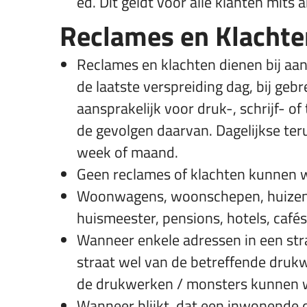
ed. Dit geldt voor alle klanten mit
Reclames en Klachte
Reclames en klachten dienen bij aa
de laatste verspreiding dag, bij g
aansprakelijk voor druk-, schrijf- o
de gevolgen daarvan. Dagelijkse te
week of maand.
Geen reclames of klachten kunnen 
Woonwagens, woonschepen, huizen z
huismeester, pensions, hotels, café
Wanneer enkele adressen in een stra
straat wel van de betreffende druk
de drukwerken / monsters kunnen
Wanneer blijkt, dat een inwonende 