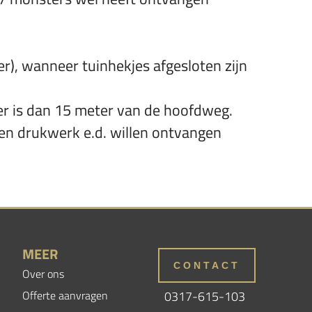
r), wanneer tuinhekjes afgesloten zijn
ger is dan 15 meter van de hoofdweg.
en drukwerk e.d. willen ontvangen
MEER
CONTACT
Over ons
Offerte aanvragen
0317-615-103