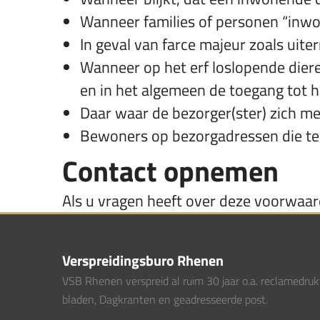
Wanneer families of personen “inwo
In geval van farce majeur zoals ui
Wanneer op het erf loslopende diere
en in het algemeen de toegang tot he
Daar waar de bezorger(ster) zich met
Bewoners op bezorgadressen die te
Contact opnemen
Als u vragen heeft over deze voorwaa
Verspreidingsburo Rhenen
VSB Rhenen verspreid al ruim 30 jaar o.a. reclamedruk
bladen, Dagkranten en geadresseerde post.