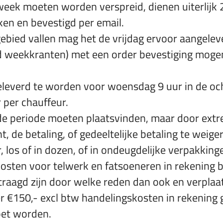
eek moeten worden verspreid, dienen uiterlijk
ken en bevestigd per email.
gebied vallen mag het de vrijdag ervoor aangele
d weekkranten) met een order bevestiging mog
everd te worden voor woensdag 9 uur in de ocht
 per chauffeur.
de periode moeten plaatsvinden, maar door ext
, de betaling, of gedeeltelijke betaling te weige
, los of in dozen, of in ondeugdelijke verpakkin
sten voor telwerk en fatsoeneren in rekening 
traagd zijn door welke reden dan ook en verpl
 €150,- excl btw handelingskosten in rekening 
oet worden.