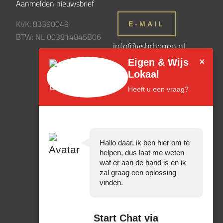
Aanmelden nieuwsbrief
KVK: 83390049
E-MAIL
BTW: NL 003814845B06
info@vsbrhenen.nl
×
Eigen & Wijs
Lokaal
Heeft u een vraag?
Hallo daar, ik ben hier om te
helpen, dus laat me weten
wat er aan de hand is en ik
zal graag een oplossing
vinden.
Start Chat via