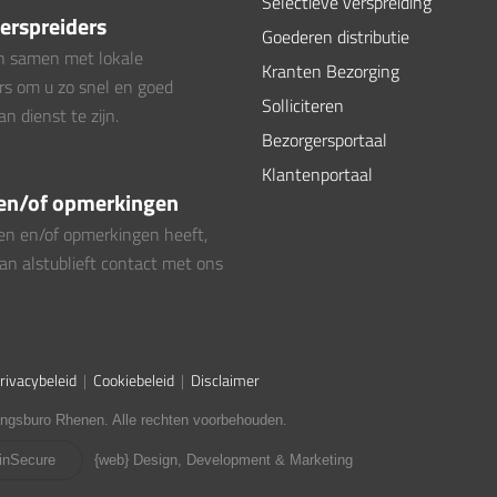
Selectieve verspreiding
verspreiders
Goederen distributie
n samen met lokale
Kranten Bezorging
rs om u zo snel en goed
Solliciteren
an dienst te zijn.
Bezorgersportaal
Klantenportaal
en/of opmerkingen
gen en/of opmerkingen heeft,
an alstublieft contact met ons
rivacybeleid
|
Cookiebeleid
|
Disclaimer
ingsburo Rhenen. Alle rechten voorbehouden.
inSecure
{web} Design, Development & Marketing