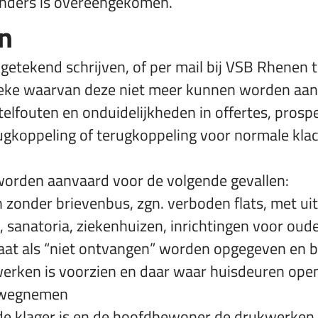
s anders is overeengekomen.
n
ngetekend schrijven, of per mail bij VSB Rhenen
ebreke waarvan deze niet meer kunnen worden a
f telfouten en onduidelijkheden in offertes, pros
rugkoppeling of terugkoppeling voor normale k
worden aanvaard voor de volgende gevallen:
onder brievenbus, zgn. verboden flats, met ui
s, sanatoria, ziekenhuizen, inrichtingen voor ou
at als “niet ontvangen” worden opgegeven en bij 
werken is voorzien en daar waar huisdeuren ope
 wegnemen
de klager is en de hoofdbewoner de drukwerken