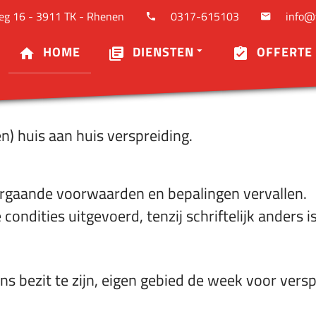
eidings- en betaling
g 16 - 3911 TK - Rhenen
0317-615103
info@
HOME
DIENSTEN
OFFERTE 
 huis aan huis verspreiding.
orgaande voorwaarden en bepalingen vervallen.
ondities uitgevoerd, tenzij schriftelijk anders
ns bezit te zijn, eigen gebied de week voor versp