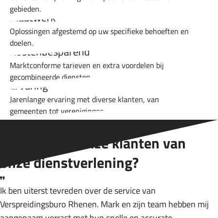
gebieden.
Maatwerk
Oplossingen afgestemd op uw specifieke behoeften en
doelen.
Kostenbesparend
Marktconforme tarieven en extra voordelen bij
gecombineerde diensten.
Ervaring
Jarenlange ervaring met diverse klanten, van
gemeenten tot verenigingen.
Kwaliteit
Ervaringen van onze gewaardeerde klanten
Hoogwaardige drukwerkoplossingen die indruk maken.
Wat zeggen onze klanten van
onze dienstverlening?
Ik ben uiterst tevreden over de service van
Verspreidingsburo Rhenen. Mark en zijn team hebben mij
aangenaam verrast met hun snelle en accurate