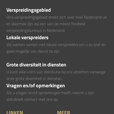
Verspreidingsgebied
Ons verspreidingsgebied strekt zich over heel Nederland uit
en daarmee zijn wij een van de meest flexibele
verspreidingsbureaus in Nederland.
Lokale verspreiders
Wij werken samen met lokale verspreiders om u zo snel en
goed mogelijk van dienst te zijn.
Grote diversiteit in diensten
U kunt elke vorm van distributie bij ons uitzetten vanwege
onze grote diversiteit in diensten.
Vragen en/of opmerkingen
Als u vragen en/of opmerkingen heeft, neemt u dan
alstublieft contact met ons op.
LINKEN
MEER