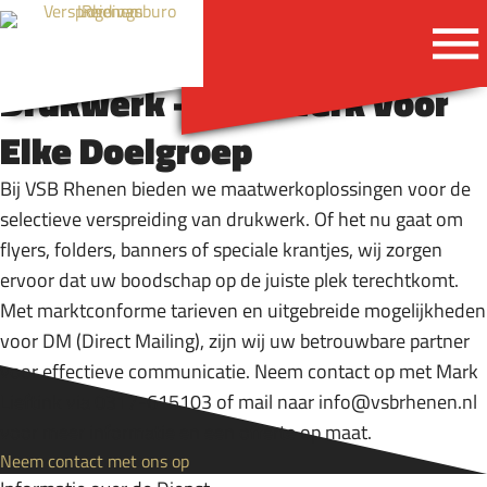
Bereik Uw Specifieke Doelgroep met Precisie en Efficiëntie
Selectieve Verspreiding van
Drukwerk - Maatwerk voor
Elke Doelgroep
Bij VSB Rhenen bieden we maatwerkoplossingen voor de
selectieve verspreiding van drukwerk. Of het nu gaat om
flyers, folders, banners of speciale krantjes, wij zorgen
ervoor dat uw boodschap op de juiste plek terechtkomt.
Flyer, Folder &
Met marktconforme tarieven en uitgebreide mogelijkheden
Magazine Verspreiding
voor DM (Direct Mailing), zijn wij uw betrouwbare partner
voor effectieve communicatie. Neem contact op met Mark
Flyer, Folder & Magazine Verspreiding
Lieftink via 0317-615103 of mail naar
info@vsbrhenen.nl
is een van de hoofdactiviteiten van
voor meer informatie en een offerte op maat.
Verspreidingsburo Rhenen. Dit doen
Neem contact met ons op
wij met veel passie en zorgen ervoor