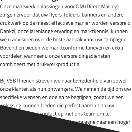
Onze maatwerk oplossingen voor DM (Direct Mailing)
Kranten Bezorging
zorgen ervoor dat uw flyers, folders, banners en andere
Kranten bezorging is een van de
drukwerk op de meest effectieve manier worden verspreid.
kernactiviteiten van
Dankzij onze jarenlange ervaring en marktkennis, kunnen
Verspreidingsburo Rhenen. Met
we u adviseren over de beste aanpak voor uw campagne.
toewijding zorgen wij ervoor dat uw
Bovendien bieden we marktconforme tarieven en extra
kranten nauwkeurig en op tijd
voordelen wanneer u onze verspreidingsdiensten
worden bezorgd in ons
combineert met drukwerkproductie.
verspreidingsgebied.
Bij VSB Rhenen streven we naar tevredenheid van zowel
onze klanten als hun ontvangers. We nemen de tijd om uw
specifieke wensen en doelen te begrijpen, zodat we een
Goederen Distributie
oplossing kunnen bieden die perfect aansluit op uw
behoeften. Neem contact op met ons team om te
Op zoek naar een kleine of grote
ontdekken hoe wij uw drukwerkcampagne naar een hoger
koerier? Neem contact op met
Verspreidingsburo Rhenen. Wij
niveau kunnen tillen.