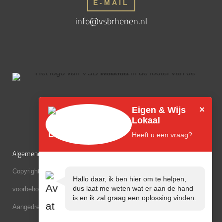
E-MAIL
info@vsbrhenen.nl
×
Eigen & Wijs
Lokaal
Heeft u een vraag?
Algemene Voorwaarden
|
Privacybeleid
|
Cookiebeleid
|
Disclaimer
Copyright © 2026 Verspreidingsburo Rhenen. Alle rechten
Hallo daar, ik ben hier om te helpen,
dus laat me weten wat er aan de hand
voorbehouden.
is en ik zal graag een oplossing vinden.
Aangedreven door
LoginSecure
{web} Design,