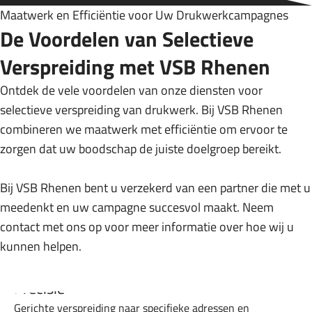
kunnen en willen graag zorgdragen,
Maatwerk en Efficiëntie voor Uw Drukwerkcampagnes
met ons voertuigpark, voor een tijdige
De Voordelen van Selectieve
levering van uw product op locatie.
Verspreiding met VSB Rhenen
Ontdek de vele voordelen van onze diensten voor
selectieve verspreiding van drukwerk. Bij VSB Rhenen
combineren we maatwerk met efficiëntie om ervoor te
zorgen dat uw boodschap de juiste doelgroep bereikt.
Bij VSB Rhenen bent u verzekerd van een partner die met u
meedenkt en uw campagne succesvol maakt. Neem
contact met ons op voor meer informatie over hoe wij u
kunnen helpen.
Precisie
Gerichte verspreiding naar specifieke adressen en