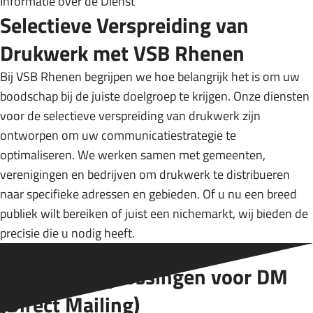
Informatie over de Dienst
dat alle te verspreiden media keurig
Selectieve Verspreiding van
en op tijd worden geleverd in ons
verspreidingsgebied.
Drukwerk met VSB Rhenen
Bij VSB Rhenen begrijpen we hoe belangrijk het is om uw
boodschap bij de juiste doelgroep te krijgen. Onze diensten
voor de selectieve verspreiding van drukwerk zijn
Selectieve Verspreiding
ontworpen om uw communicatiestrategie te
Selectieve Verspreiding bieden wij
optimaliseren. We werken samen met gemeenten,
aan om gericht zorg te dragen dat uw
verenigingen en bedrijven om drukwerk te distribueren
Folder, Flyer en Magazine worden
naar specifieke adressen en gebieden. Of u nu een breed
bezorgd binnen en buiten ons
publiek wilt bereiken of juist een nichemarkt, wij bieden de
verspreidingsgebied. Daag ons uit wij
precisie die u nodig heeft.
nemen graag uw uitdaging aan.
INFORMATIE OVER DE DIENST
Maatwerk oplossingen voor DM
(Direct Mailing)